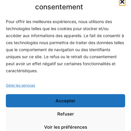
Informatique
consentement
Méthodes
Pour offrir les meilleures expériences, nous utilisons des
S'abonner
technologies telles que les cookies pour stocker et/ou
À propos
accéder aux informations des appareils. Le fait de consentir à
ces technologies nous permettra de traiter des données telles
Contact / Support
que le comportement de navigation ou des identifiants
Mes publications
uniques sur ce site. Le refus ou le retrait du consentement
peut avoir un effet négatif sur certaines fonctionnalités et
INFORMATIONS LÉGALES
caractéristiques.
Mentions légales
Gérer les services
Politique de confidentialité
Accepter
Conditions générales de vente
Programme officiel
Refuser
Voir les préférences