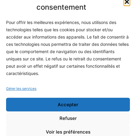
Informatique
consentement
Méthodes
Pour offrir les meilleures expériences, nous utilisons des
S'abonner
technologies telles que les cookies pour stocker et/ou
À propos
accéder aux informations des appareils. Le fait de consentir à
ces technologies nous permettra de traiter des données telles
Contact / Support
que le comportement de navigation ou des identifiants
Mes publications
uniques sur ce site. Le refus ou le retrait du consentement
peut avoir un effet négatif sur certaines fonctionnalités et
INFORMATIONS LÉGALES
caractéristiques.
Mentions légales
Gérer les services
Politique de confidentialité
Accepter
Conditions générales de vente
Programme officiel
Refuser
Voir les préférences