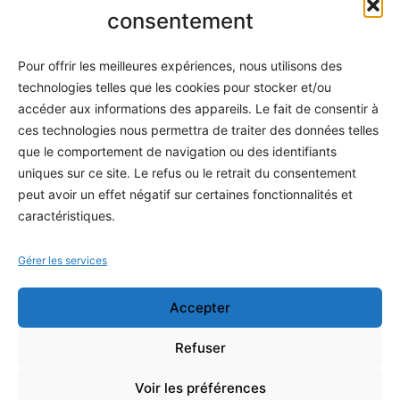
Informatique
consentement
Méthodes
Pour offrir les meilleures expériences, nous utilisons des
S'abonner
technologies telles que les cookies pour stocker et/ou
À propos
accéder aux informations des appareils. Le fait de consentir à
ces technologies nous permettra de traiter des données telles
Contact / Support
que le comportement de navigation ou des identifiants
Mes publications
uniques sur ce site. Le refus ou le retrait du consentement
peut avoir un effet négatif sur certaines fonctionnalités et
INFORMATIONS LÉGALES
caractéristiques.
Mentions légales
Gérer les services
Politique de confidentialité
Accepter
Conditions générales de vente
Programme officiel
Refuser
Voir les préférences