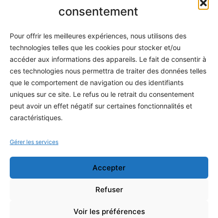
Informatique
consentement
Méthodes
Pour offrir les meilleures expériences, nous utilisons des
S'abonner
technologies telles que les cookies pour stocker et/ou
À propos
accéder aux informations des appareils. Le fait de consentir à
ces technologies nous permettra de traiter des données telles
Contact / Support
que le comportement de navigation ou des identifiants
Mes publications
uniques sur ce site. Le refus ou le retrait du consentement
peut avoir un effet négatif sur certaines fonctionnalités et
INFORMATIONS LÉGALES
caractéristiques.
Mentions légales
Gérer les services
Politique de confidentialité
Accepter
Conditions générales de vente
Programme officiel
Refuser
Voir les préférences