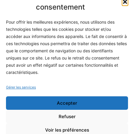
Informatique
consentement
Méthodes
Pour offrir les meilleures expériences, nous utilisons des
S'abonner
technologies telles que les cookies pour stocker et/ou
À propos
accéder aux informations des appareils. Le fait de consentir à
ces technologies nous permettra de traiter des données telles
Contact / Support
que le comportement de navigation ou des identifiants
Mes publications
uniques sur ce site. Le refus ou le retrait du consentement
peut avoir un effet négatif sur certaines fonctionnalités et
INFORMATIONS LÉGALES
caractéristiques.
Mentions légales
Gérer les services
Politique de confidentialité
Accepter
Conditions générales de vente
Programme officiel
Refuser
Voir les préférences