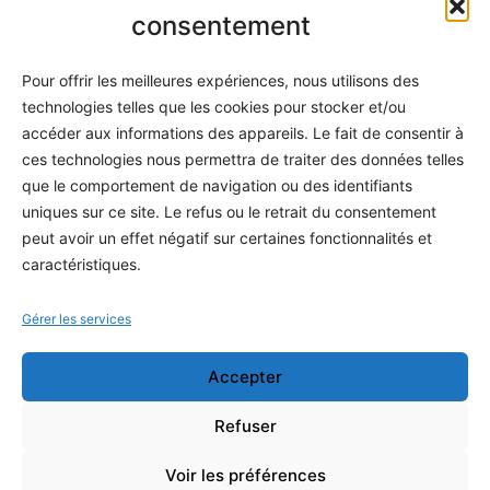
Informatique
consentement
Méthodes
Pour offrir les meilleures expériences, nous utilisons des
S'abonner
technologies telles que les cookies pour stocker et/ou
À propos
accéder aux informations des appareils. Le fait de consentir à
ces technologies nous permettra de traiter des données telles
Contact / Support
que le comportement de navigation ou des identifiants
Mes publications
uniques sur ce site. Le refus ou le retrait du consentement
peut avoir un effet négatif sur certaines fonctionnalités et
INFORMATIONS LÉGALES
caractéristiques.
Mentions légales
Gérer les services
Politique de confidentialité
Accepter
Conditions générales de vente
Programme officiel
Refuser
Voir les préférences