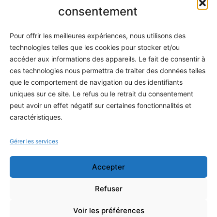
Informatique
consentement
Méthodes
Pour offrir les meilleures expériences, nous utilisons des
S'abonner
technologies telles que les cookies pour stocker et/ou
À propos
accéder aux informations des appareils. Le fait de consentir à
ces technologies nous permettra de traiter des données telles
Contact / Support
que le comportement de navigation ou des identifiants
Mes publications
uniques sur ce site. Le refus ou le retrait du consentement
peut avoir un effet négatif sur certaines fonctionnalités et
INFORMATIONS LÉGALES
caractéristiques.
Mentions légales
Gérer les services
Politique de confidentialité
Accepter
Conditions générales de vente
Programme officiel
Refuser
Voir les préférences