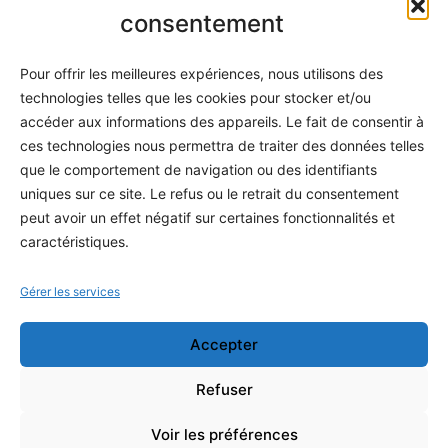
Informatique
consentement
Méthodes
Pour offrir les meilleures expériences, nous utilisons des
S'abonner
technologies telles que les cookies pour stocker et/ou
À propos
accéder aux informations des appareils. Le fait de consentir à
ces technologies nous permettra de traiter des données telles
Contact / Support
que le comportement de navigation ou des identifiants
Mes publications
uniques sur ce site. Le refus ou le retrait du consentement
peut avoir un effet négatif sur certaines fonctionnalités et
INFORMATIONS LÉGALES
caractéristiques.
Mentions légales
Gérer les services
Politique de confidentialité
Accepter
Conditions générales de vente
Programme officiel
Refuser
Voir les préférences