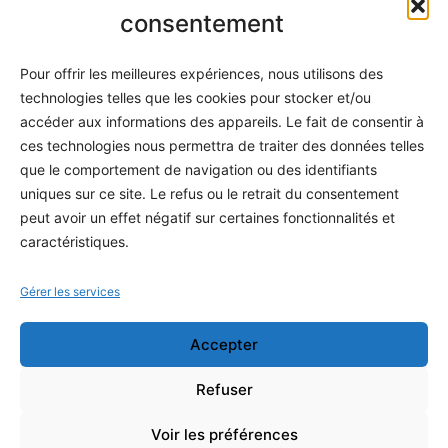
Informatique
consentement
Méthodes
Pour offrir les meilleures expériences, nous utilisons des
S'abonner
technologies telles que les cookies pour stocker et/ou
À propos
accéder aux informations des appareils. Le fait de consentir à
ces technologies nous permettra de traiter des données telles
Contact / Support
que le comportement de navigation ou des identifiants
Mes publications
uniques sur ce site. Le refus ou le retrait du consentement
peut avoir un effet négatif sur certaines fonctionnalités et
INFORMATIONS LÉGALES
caractéristiques.
Mentions légales
Gérer les services
Politique de confidentialité
Accepter
Conditions générales de vente
Programme officiel
Refuser
Voir les préférences