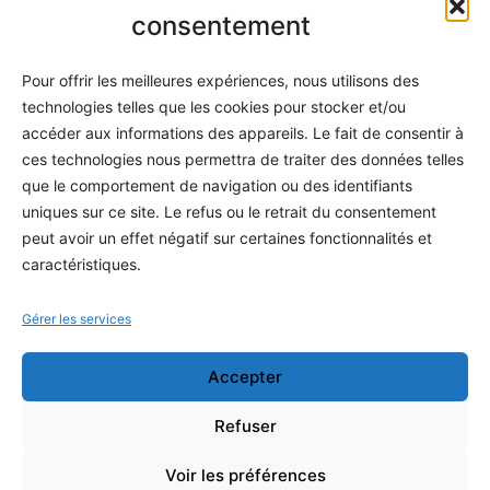
Informatique
consentement
Méthodes
Pour offrir les meilleures expériences, nous utilisons des
S'abonner
technologies telles que les cookies pour stocker et/ou
À propos
accéder aux informations des appareils. Le fait de consentir à
ces technologies nous permettra de traiter des données telles
Contact / Support
que le comportement de navigation ou des identifiants
Mes publications
uniques sur ce site. Le refus ou le retrait du consentement
peut avoir un effet négatif sur certaines fonctionnalités et
INFORMATIONS LÉGALES
caractéristiques.
Mentions légales
Gérer les services
Politique de confidentialité
Accepter
Conditions générales de vente
Programme officiel
Refuser
Voir les préférences