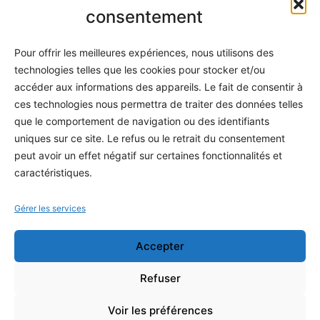
Informatique
consentement
Méthodes
Pour offrir les meilleures expériences, nous utilisons des
S'abonner
technologies telles que les cookies pour stocker et/ou
À propos
accéder aux informations des appareils. Le fait de consentir à
ces technologies nous permettra de traiter des données telles
Contact / Support
que le comportement de navigation ou des identifiants
Mes publications
uniques sur ce site. Le refus ou le retrait du consentement
peut avoir un effet négatif sur certaines fonctionnalités et
INFORMATIONS LÉGALES
caractéristiques.
Mentions légales
Gérer les services
Politique de confidentialité
Accepter
Conditions générales de vente
Programme officiel
Refuser
Voir les préférences