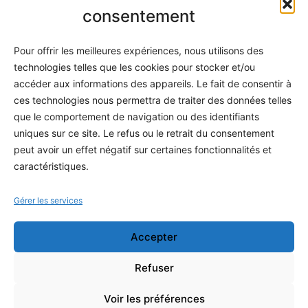
Informatique
consentement
Méthodes
Pour offrir les meilleures expériences, nous utilisons des
S'abonner
technologies telles que les cookies pour stocker et/ou
À propos
accéder aux informations des appareils. Le fait de consentir à
ces technologies nous permettra de traiter des données telles
Contact / Support
que le comportement de navigation ou des identifiants
Mes publications
uniques sur ce site. Le refus ou le retrait du consentement
peut avoir un effet négatif sur certaines fonctionnalités et
INFORMATIONS LÉGALES
caractéristiques.
Mentions légales
Gérer les services
Politique de confidentialité
Accepter
Conditions générales de vente
Programme officiel
Refuser
Voir les préférences