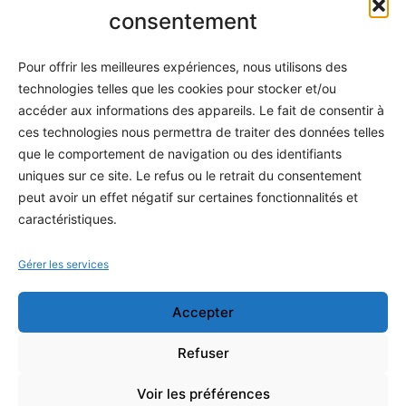
Informatique
consentement
Méthodes
Pour offrir les meilleures expériences, nous utilisons des
S'abonner
technologies telles que les cookies pour stocker et/ou
À propos
accéder aux informations des appareils. Le fait de consentir à
ces technologies nous permettra de traiter des données telles
Contact / Support
que le comportement de navigation ou des identifiants
Mes publications
uniques sur ce site. Le refus ou le retrait du consentement
peut avoir un effet négatif sur certaines fonctionnalités et
INFORMATIONS LÉGALES
caractéristiques.
Mentions légales
Gérer les services
Politique de confidentialité
Accepter
Conditions générales de vente
Programme officiel
Refuser
Voir les préférences