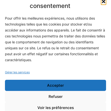
Informatique
consentement
Méthodes
Pour offrir les meilleures expériences, nous utilisons des
S'abonner
technologies telles que les cookies pour stocker et/ou
À propos
accéder aux informations des appareils. Le fait de consentir à
ces technologies nous permettra de traiter des données telles
Contact / Support
que le comportement de navigation ou des identifiants
Mes publications
uniques sur ce site. Le refus ou le retrait du consentement
peut avoir un effet négatif sur certaines fonctionnalités et
INFORMATIONS LÉGALES
caractéristiques.
Mentions légales
Gérer les services
Politique de confidentialité
Accepter
Conditions générales de vente
Programme officiel
Refuser
Voir les préférences