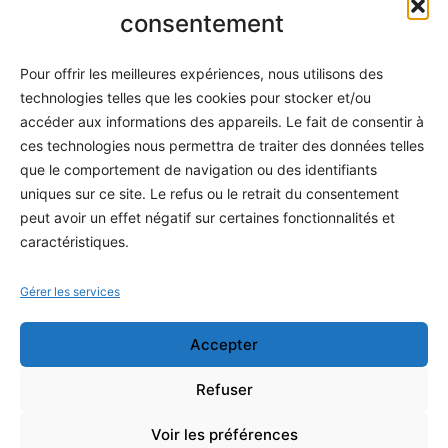
Informatique
consentement
Méthodes
Pour offrir les meilleures expériences, nous utilisons des
S'abonner
technologies telles que les cookies pour stocker et/ou
À propos
accéder aux informations des appareils. Le fait de consentir à
ces technologies nous permettra de traiter des données telles
Contact / Support
que le comportement de navigation ou des identifiants
Mes publications
uniques sur ce site. Le refus ou le retrait du consentement
peut avoir un effet négatif sur certaines fonctionnalités et
INFORMATIONS LÉGALES
caractéristiques.
Mentions légales
Gérer les services
Politique de confidentialité
Accepter
Conditions générales de vente
Programme officiel
Refuser
Voir les préférences