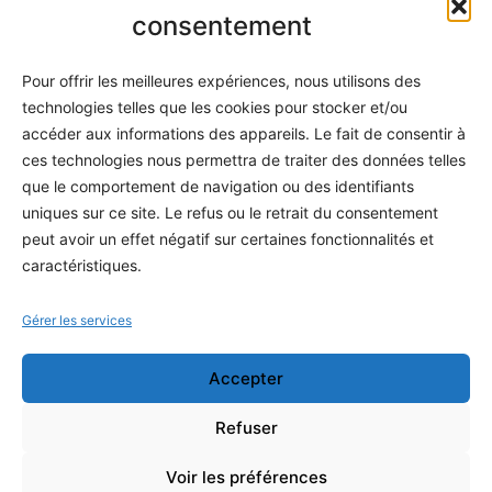
Informatique
consentement
Méthodes
Pour offrir les meilleures expériences, nous utilisons des
S'abonner
technologies telles que les cookies pour stocker et/ou
À propos
accéder aux informations des appareils. Le fait de consentir à
ces technologies nous permettra de traiter des données telles
Contact / Support
que le comportement de navigation ou des identifiants
Mes publications
uniques sur ce site. Le refus ou le retrait du consentement
peut avoir un effet négatif sur certaines fonctionnalités et
INFORMATIONS LÉGALES
caractéristiques.
Mentions légales
Gérer les services
Politique de confidentialité
Accepter
Conditions générales de vente
Programme officiel
Refuser
Voir les préférences