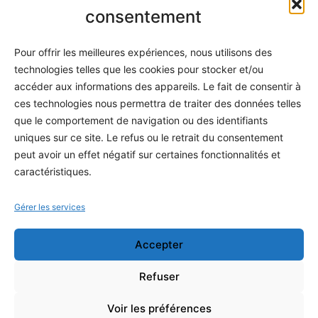
Informatique
consentement
Méthodes
Pour offrir les meilleures expériences, nous utilisons des
S'abonner
technologies telles que les cookies pour stocker et/ou
À propos
accéder aux informations des appareils. Le fait de consentir à
ces technologies nous permettra de traiter des données telles
Contact / Support
que le comportement de navigation ou des identifiants
Mes publications
uniques sur ce site. Le refus ou le retrait du consentement
peut avoir un effet négatif sur certaines fonctionnalités et
INFORMATIONS LÉGALES
caractéristiques.
Mentions légales
Gérer les services
Politique de confidentialité
Accepter
Conditions générales de vente
Programme officiel
Refuser
Voir les préférences