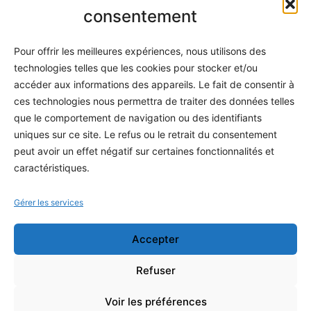
Informatique
consentement
Méthodes
Pour offrir les meilleures expériences, nous utilisons des
S'abonner
technologies telles que les cookies pour stocker et/ou
À propos
accéder aux informations des appareils. Le fait de consentir à
ces technologies nous permettra de traiter des données telles
Contact / Support
que le comportement de navigation ou des identifiants
Mes publications
uniques sur ce site. Le refus ou le retrait du consentement
peut avoir un effet négatif sur certaines fonctionnalités et
INFORMATIONS LÉGALES
caractéristiques.
Mentions légales
Gérer les services
Politique de confidentialité
Accepter
Conditions générales de vente
Programme officiel
Refuser
Voir les préférences