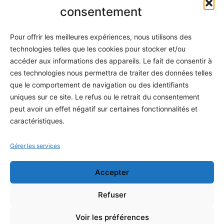
Informatique
consentement
Méthodes
Pour offrir les meilleures expériences, nous utilisons des
S'abonner
technologies telles que les cookies pour stocker et/ou
À propos
accéder aux informations des appareils. Le fait de consentir à
ces technologies nous permettra de traiter des données telles
Contact / Support
que le comportement de navigation ou des identifiants
Mes publications
uniques sur ce site. Le refus ou le retrait du consentement
peut avoir un effet négatif sur certaines fonctionnalités et
INFORMATIONS LÉGALES
caractéristiques.
Mentions légales
Gérer les services
Politique de confidentialité
Accepter
Conditions générales de vente
Programme officiel
Refuser
Voir les préférences