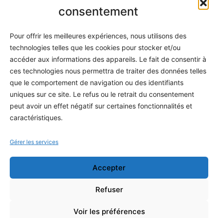
Informatique
consentement
Méthodes
Pour offrir les meilleures expériences, nous utilisons des
S'abonner
technologies telles que les cookies pour stocker et/ou
À propos
accéder aux informations des appareils. Le fait de consentir à
ces technologies nous permettra de traiter des données telles
Contact / Support
que le comportement de navigation ou des identifiants
Mes publications
uniques sur ce site. Le refus ou le retrait du consentement
peut avoir un effet négatif sur certaines fonctionnalités et
INFORMATIONS LÉGALES
caractéristiques.
Mentions légales
Gérer les services
Politique de confidentialité
Accepter
Conditions générales de vente
Programme officiel
Refuser
Voir les préférences