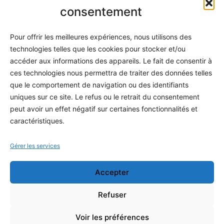
Informatique
consentement
Méthodes
Pour offrir les meilleures expériences, nous utilisons des
S'abonner
technologies telles que les cookies pour stocker et/ou
À propos
accéder aux informations des appareils. Le fait de consentir à
ces technologies nous permettra de traiter des données telles
Contact / Support
que le comportement de navigation ou des identifiants
Mes publications
uniques sur ce site. Le refus ou le retrait du consentement
peut avoir un effet négatif sur certaines fonctionnalités et
INFORMATIONS LÉGALES
caractéristiques.
Mentions légales
Gérer les services
Politique de confidentialité
Accepter
Conditions générales de vente
Programme officiel
Refuser
Voir les préférences