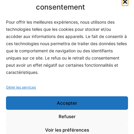
Informatique
consentement
Méthodes
Pour offrir les meilleures expériences, nous utilisons des
S'abonner
technologies telles que les cookies pour stocker et/ou
À propos
accéder aux informations des appareils. Le fait de consentir à
ces technologies nous permettra de traiter des données telles
Contact / Support
que le comportement de navigation ou des identifiants
Mes publications
uniques sur ce site. Le refus ou le retrait du consentement
peut avoir un effet négatif sur certaines fonctionnalités et
INFORMATIONS LÉGALES
caractéristiques.
Mentions légales
Gérer les services
Politique de confidentialité
Accepter
Conditions générales de vente
Programme officiel
Refuser
Voir les préférences