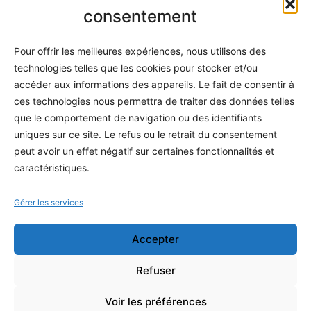
Informatique
consentement
Méthodes
Pour offrir les meilleures expériences, nous utilisons des
S'abonner
technologies telles que les cookies pour stocker et/ou
À propos
accéder aux informations des appareils. Le fait de consentir à
ces technologies nous permettra de traiter des données telles
Contact / Support
que le comportement de navigation ou des identifiants
Mes publications
uniques sur ce site. Le refus ou le retrait du consentement
peut avoir un effet négatif sur certaines fonctionnalités et
INFORMATIONS LÉGALES
caractéristiques.
Mentions légales
Gérer les services
Politique de confidentialité
Accepter
Conditions générales de vente
Programme officiel
Refuser
Voir les préférences