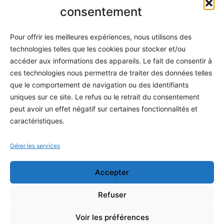
Informatique
consentement
Méthodes
Pour offrir les meilleures expériences, nous utilisons des
S'abonner
technologies telles que les cookies pour stocker et/ou
À propos
accéder aux informations des appareils. Le fait de consentir à
ces technologies nous permettra de traiter des données telles
Contact / Support
que le comportement de navigation ou des identifiants
Mes publications
uniques sur ce site. Le refus ou le retrait du consentement
peut avoir un effet négatif sur certaines fonctionnalités et
INFORMATIONS LÉGALES
caractéristiques.
Mentions légales
Gérer les services
Politique de confidentialité
Accepter
Conditions générales de vente
Programme officiel
Refuser
Voir les préférences