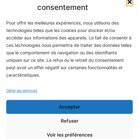
Informatique
consentement
Méthodes
Pour offrir les meilleures expériences, nous utilisons des
S'abonner
technologies telles que les cookies pour stocker et/ou
À propos
accéder aux informations des appareils. Le fait de consentir à
ces technologies nous permettra de traiter des données telles
Contact / Support
que le comportement de navigation ou des identifiants
Mes publications
uniques sur ce site. Le refus ou le retrait du consentement
peut avoir un effet négatif sur certaines fonctionnalités et
INFORMATIONS LÉGALES
caractéristiques.
Mentions légales
Gérer les services
Politique de confidentialité
Accepter
Conditions générales de vente
Programme officiel
Refuser
Voir les préférences