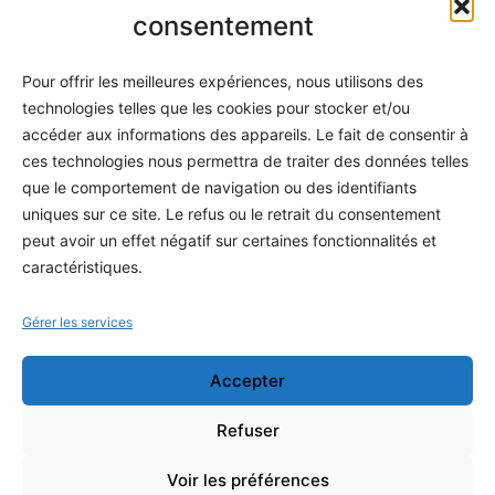
Informatique
consentement
Méthodes
Pour offrir les meilleures expériences, nous utilisons des
S'abonner
technologies telles que les cookies pour stocker et/ou
À propos
accéder aux informations des appareils. Le fait de consentir à
ces technologies nous permettra de traiter des données telles
Contact / Support
que le comportement de navigation ou des identifiants
Mes publications
uniques sur ce site. Le refus ou le retrait du consentement
peut avoir un effet négatif sur certaines fonctionnalités et
INFORMATIONS LÉGALES
caractéristiques.
Mentions légales
Gérer les services
Politique de confidentialité
Accepter
Conditions générales de vente
Programme officiel
Refuser
Voir les préférences