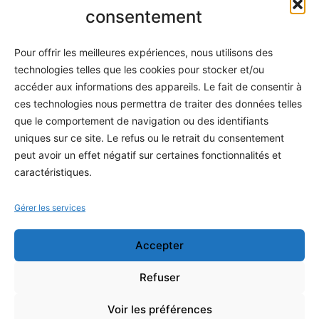
Informatique
consentement
Méthodes
Pour offrir les meilleures expériences, nous utilisons des
S'abonner
technologies telles que les cookies pour stocker et/ou
À propos
accéder aux informations des appareils. Le fait de consentir à
ces technologies nous permettra de traiter des données telles
Contact / Support
que le comportement de navigation ou des identifiants
Mes publications
uniques sur ce site. Le refus ou le retrait du consentement
peut avoir un effet négatif sur certaines fonctionnalités et
INFORMATIONS LÉGALES
caractéristiques.
Mentions légales
Gérer les services
Politique de confidentialité
Accepter
Conditions générales de vente
Programme officiel
Refuser
Voir les préférences