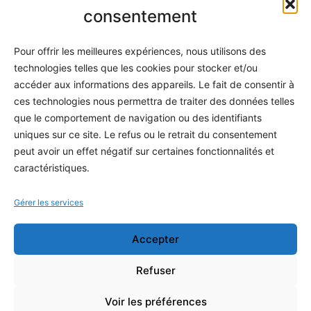
Informatique
consentement
Méthodes
Pour offrir les meilleures expériences, nous utilisons des
S'abonner
technologies telles que les cookies pour stocker et/ou
À propos
accéder aux informations des appareils. Le fait de consentir à
ces technologies nous permettra de traiter des données telles
Contact / Support
que le comportement de navigation ou des identifiants
Mes publications
uniques sur ce site. Le refus ou le retrait du consentement
peut avoir un effet négatif sur certaines fonctionnalités et
INFORMATIONS LÉGALES
caractéristiques.
Mentions légales
Gérer les services
Politique de confidentialité
Accepter
Conditions générales de vente
Programme officiel
Refuser
Voir les préférences