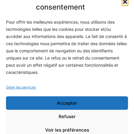
Informatique
consentement
Méthodes
Pour offrir les meilleures expériences, nous utilisons des
S'abonner
technologies telles que les cookies pour stocker et/ou
À propos
accéder aux informations des appareils. Le fait de consentir à
ces technologies nous permettra de traiter des données telles
Contact / Support
que le comportement de navigation ou des identifiants
Mes publications
uniques sur ce site. Le refus ou le retrait du consentement
peut avoir un effet négatif sur certaines fonctionnalités et
INFORMATIONS LÉGALES
caractéristiques.
Mentions légales
Gérer les services
Politique de confidentialité
Accepter
Conditions générales de vente
Programme officiel
Refuser
Voir les préférences