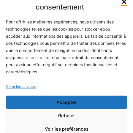
Informatique
consentement
Méthodes
Pour offrir les meilleures expériences, nous utilisons des
S'abonner
technologies telles que les cookies pour stocker et/ou
À propos
accéder aux informations des appareils. Le fait de consentir à
ces technologies nous permettra de traiter des données telles
Contact / Support
que le comportement de navigation ou des identifiants
Mes publications
uniques sur ce site. Le refus ou le retrait du consentement
peut avoir un effet négatif sur certaines fonctionnalités et
INFORMATIONS LÉGALES
caractéristiques.
Mentions légales
Gérer les services
Politique de confidentialité
Accepter
Conditions générales de vente
Programme officiel
Refuser
Voir les préférences