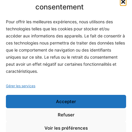
Informatique
consentement
Méthodes
Pour offrir les meilleures expériences, nous utilisons des
S'abonner
technologies telles que les cookies pour stocker et/ou
À propos
accéder aux informations des appareils. Le fait de consentir à
ces technologies nous permettra de traiter des données telles
Contact / Support
que le comportement de navigation ou des identifiants
Mes publications
uniques sur ce site. Le refus ou le retrait du consentement
peut avoir un effet négatif sur certaines fonctionnalités et
INFORMATIONS LÉGALES
caractéristiques.
Mentions légales
Gérer les services
Politique de confidentialité
Accepter
Conditions générales de vente
Programme officiel
Refuser
Voir les préférences