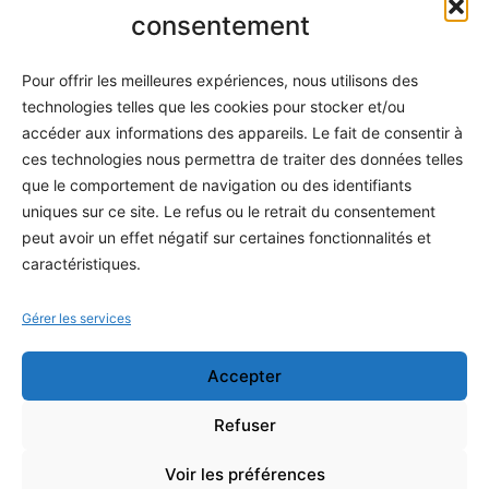
Informatique
consentement
Méthodes
Pour offrir les meilleures expériences, nous utilisons des
S'abonner
technologies telles que les cookies pour stocker et/ou
À propos
accéder aux informations des appareils. Le fait de consentir à
ces technologies nous permettra de traiter des données telles
Contact / Support
que le comportement de navigation ou des identifiants
Mes publications
uniques sur ce site. Le refus ou le retrait du consentement
peut avoir un effet négatif sur certaines fonctionnalités et
INFORMATIONS LÉGALES
caractéristiques.
Mentions légales
Gérer les services
Politique de confidentialité
Accepter
Conditions générales de vente
Programme officiel
Refuser
Voir les préférences