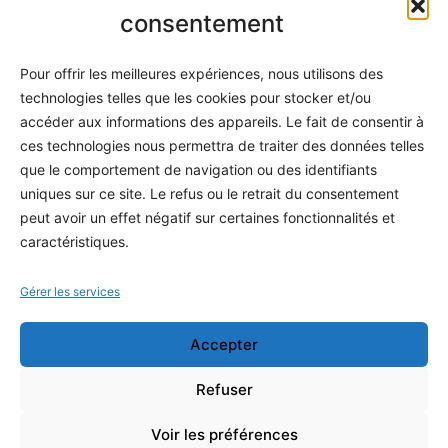
Informatique
consentement
Méthodes
Pour offrir les meilleures expériences, nous utilisons des
S'abonner
technologies telles que les cookies pour stocker et/ou
À propos
accéder aux informations des appareils. Le fait de consentir à
ces technologies nous permettra de traiter des données telles
Contact / Support
que le comportement de navigation ou des identifiants
Mes publications
uniques sur ce site. Le refus ou le retrait du consentement
peut avoir un effet négatif sur certaines fonctionnalités et
INFORMATIONS LÉGALES
caractéristiques.
Mentions légales
Gérer les services
Politique de confidentialité
Accepter
Conditions générales de vente
Programme officiel
Refuser
Voir les préférences