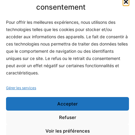
Informatique
consentement
Méthodes
Pour offrir les meilleures expériences, nous utilisons des
S'abonner
technologies telles que les cookies pour stocker et/ou
À propos
accéder aux informations des appareils. Le fait de consentir à
ces technologies nous permettra de traiter des données telles
Contact / Support
que le comportement de navigation ou des identifiants
Mes publications
uniques sur ce site. Le refus ou le retrait du consentement
peut avoir un effet négatif sur certaines fonctionnalités et
INFORMATIONS LÉGALES
caractéristiques.
Mentions légales
Gérer les services
Politique de confidentialité
Accepter
Conditions générales de vente
Programme officiel
Refuser
Voir les préférences