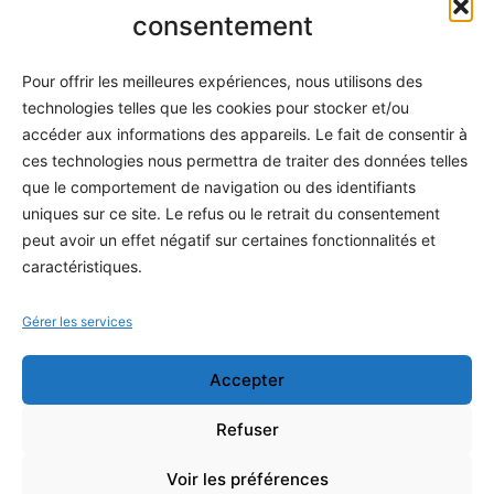
Informatique
consentement
Méthodes
Pour offrir les meilleures expériences, nous utilisons des
S'abonner
technologies telles que les cookies pour stocker et/ou
À propos
accéder aux informations des appareils. Le fait de consentir à
ces technologies nous permettra de traiter des données telles
Contact / Support
que le comportement de navigation ou des identifiants
Mes publications
uniques sur ce site. Le refus ou le retrait du consentement
peut avoir un effet négatif sur certaines fonctionnalités et
INFORMATIONS LÉGALES
caractéristiques.
Mentions légales
Gérer les services
Politique de confidentialité
Accepter
Conditions générales de vente
Programme officiel
Refuser
Voir les préférences