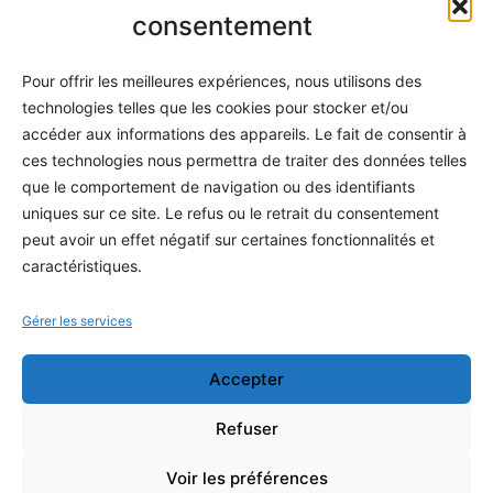
Informatique
consentement
Méthodes
Pour offrir les meilleures expériences, nous utilisons des
S'abonner
technologies telles que les cookies pour stocker et/ou
À propos
accéder aux informations des appareils. Le fait de consentir à
ces technologies nous permettra de traiter des données telles
Contact / Support
que le comportement de navigation ou des identifiants
Mes publications
uniques sur ce site. Le refus ou le retrait du consentement
peut avoir un effet négatif sur certaines fonctionnalités et
INFORMATIONS LÉGALES
caractéristiques.
Mentions légales
Gérer les services
Politique de confidentialité
Accepter
Conditions générales de vente
Programme officiel
Refuser
Voir les préférences