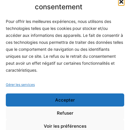
Informatique
consentement
Méthodes
Pour offrir les meilleures expériences, nous utilisons des
S'abonner
technologies telles que les cookies pour stocker et/ou
À propos
accéder aux informations des appareils. Le fait de consentir à
ces technologies nous permettra de traiter des données telles
Contact / Support
que le comportement de navigation ou des identifiants
Mes publications
uniques sur ce site. Le refus ou le retrait du consentement
peut avoir un effet négatif sur certaines fonctionnalités et
INFORMATIONS LÉGALES
caractéristiques.
Mentions légales
Gérer les services
Politique de confidentialité
Accepter
Conditions générales de vente
Programme officiel
Refuser
Voir les préférences