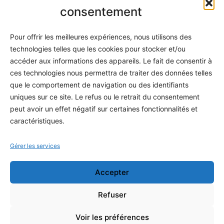
Informatique
consentement
Méthodes
Pour offrir les meilleures expériences, nous utilisons des
S'abonner
technologies telles que les cookies pour stocker et/ou
À propos
accéder aux informations des appareils. Le fait de consentir à
ces technologies nous permettra de traiter des données telles
Contact / Support
que le comportement de navigation ou des identifiants
Mes publications
uniques sur ce site. Le refus ou le retrait du consentement
peut avoir un effet négatif sur certaines fonctionnalités et
INFORMATIONS LÉGALES
caractéristiques.
Mentions légales
Gérer les services
Politique de confidentialité
Accepter
Conditions générales de vente
Programme officiel
Refuser
Voir les préférences