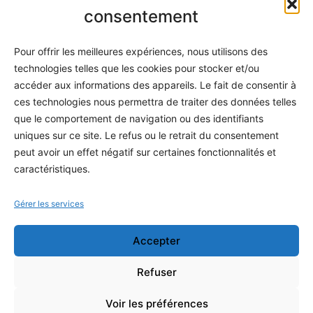
Informatique
consentement
Méthodes
Pour offrir les meilleures expériences, nous utilisons des
S'abonner
technologies telles que les cookies pour stocker et/ou
À propos
accéder aux informations des appareils. Le fait de consentir à
ces technologies nous permettra de traiter des données telles
Contact / Support
que le comportement de navigation ou des identifiants
Mes publications
uniques sur ce site. Le refus ou le retrait du consentement
peut avoir un effet négatif sur certaines fonctionnalités et
INFORMATIONS LÉGALES
caractéristiques.
Mentions légales
Gérer les services
Politique de confidentialité
Accepter
Conditions générales de vente
Programme officiel
Refuser
Voir les préférences