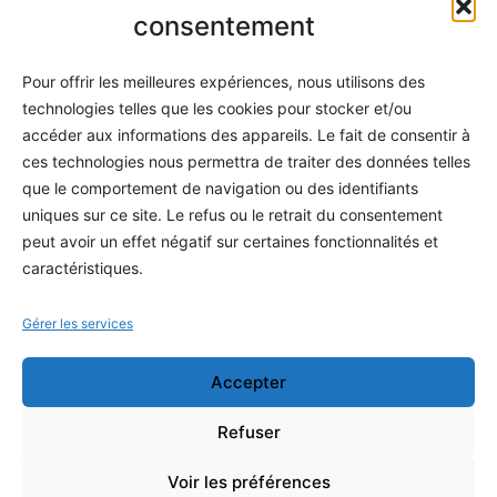
Informatique
consentement
Méthodes
Pour offrir les meilleures expériences, nous utilisons des
S'abonner
technologies telles que les cookies pour stocker et/ou
À propos
accéder aux informations des appareils. Le fait de consentir à
ces technologies nous permettra de traiter des données telles
Contact / Support
que le comportement de navigation ou des identifiants
Mes publications
uniques sur ce site. Le refus ou le retrait du consentement
peut avoir un effet négatif sur certaines fonctionnalités et
INFORMATIONS LÉGALES
caractéristiques.
Mentions légales
Gérer les services
Politique de confidentialité
Accepter
Conditions générales de vente
Programme officiel
Refuser
Voir les préférences