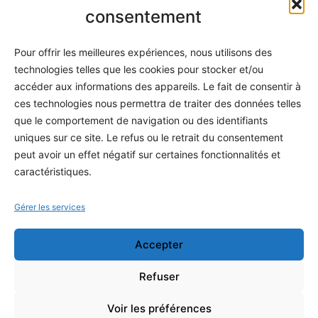
Informatique
consentement
Méthodes
Pour offrir les meilleures expériences, nous utilisons des
S'abonner
technologies telles que les cookies pour stocker et/ou
À propos
accéder aux informations des appareils. Le fait de consentir à
ces technologies nous permettra de traiter des données telles
Contact / Support
que le comportement de navigation ou des identifiants
Mes publications
uniques sur ce site. Le refus ou le retrait du consentement
peut avoir un effet négatif sur certaines fonctionnalités et
INFORMATIONS LÉGALES
caractéristiques.
Mentions légales
Gérer les services
Politique de confidentialité
Accepter
Conditions générales de vente
Programme officiel
Refuser
Voir les préférences