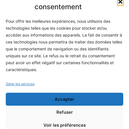
Informatique
consentement
Méthodes
Pour offrir les meilleures expériences, nous utilisons des
S'abonner
technologies telles que les cookies pour stocker et/ou
À propos
accéder aux informations des appareils. Le fait de consentir à
ces technologies nous permettra de traiter des données telles
Contact / Support
que le comportement de navigation ou des identifiants
Mes publications
uniques sur ce site. Le refus ou le retrait du consentement
peut avoir un effet négatif sur certaines fonctionnalités et
INFORMATIONS LÉGALES
caractéristiques.
Mentions légales
Gérer les services
Politique de confidentialité
Accepter
Conditions générales de vente
Programme officiel
Refuser
Voir les préférences