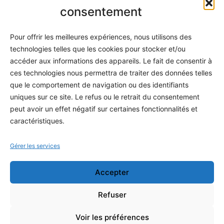
Informatique
consentement
Méthodes
Pour offrir les meilleures expériences, nous utilisons des
S'abonner
technologies telles que les cookies pour stocker et/ou
À propos
accéder aux informations des appareils. Le fait de consentir à
ces technologies nous permettra de traiter des données telles
Contact / Support
que le comportement de navigation ou des identifiants
Mes publications
uniques sur ce site. Le refus ou le retrait du consentement
peut avoir un effet négatif sur certaines fonctionnalités et
INFORMATIONS LÉGALES
caractéristiques.
Mentions légales
Gérer les services
Politique de confidentialité
Accepter
Conditions générales de vente
Programme officiel
Refuser
Voir les préférences